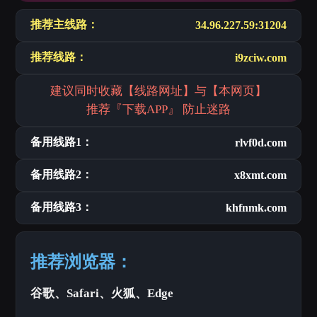
推荐主线路：
34.96.227.59:31204
推荐线路：
i9zciw.com
建议同时收藏【线路网址】与【本网页】
推荐『下载APP』 防止迷路
备用线路1：
rlvf0d.com
备用线路2：
x8xmt.com
备用线路3：
khfnmk.com
推荐浏览器：
谷歌、Safari、火狐、Edge